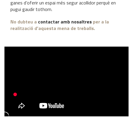
ganes d’oferir un espai més segur acollidor perquè en
pugui gaudir tothom.
No dubteu a
contactar amb nosaltres
per a la
realització d’aquesta mena de treballs.