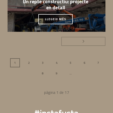
Un repte constructiu: projecte
en detall
LLEGEIX MÉS
1
2
3
4
5
6
7
8
9
...
pàgina
1
de
17