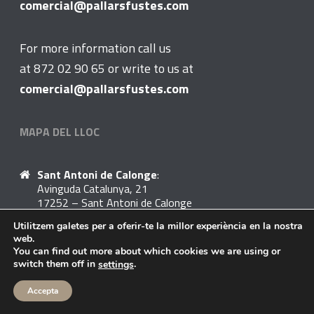
comercial@pallarsfustes.com
For more information call us
at 872 02 90 65 or write to us at
comercial@pallarsfustes.com
MAPA DEL LLOC
Sant Antoni de Calonge
:
Avinguda Catalunya, 21
17252 – Sant Antoni de Calonge
Utilitzem galetes per a oferir-te la millor experiència en la nostra
web.
SEGUEIX-NOS A:
You can find out more about which cookies we are using or
switch them off in
.
settings
Accepta