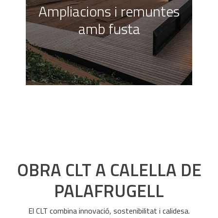
Ampliacions i remuntes
Subministrat i col·locació de complements
amb fusta
dels habitatges. Solucions a mida, segons
les necessitats del Client.
VEURE
OBRA CLT A CALELLA DE
PALAFRUGELL
El CLT combina innovació, sostenibilitat i calidesa.